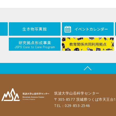
筑波大学山岳科学センター
〒305-8577 茨城県つくば市天王台1
TEL：029-853-2546