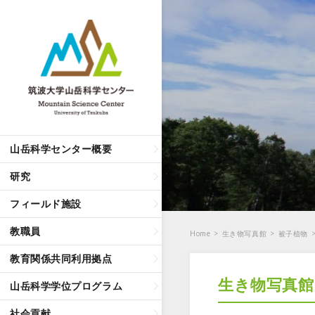
山岳科学センター概要
研究
フィールド施設
教職員
Home
>
生き物写真館
>
被子植物
教育関係共同利用拠点
生き物写真館
山岳科学学位プログラム
社会貢献