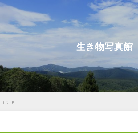
生き物写真館
>
ミズキ科