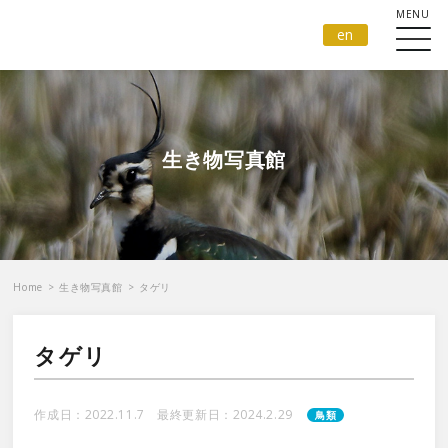
en
生き物写真館
Home
>
生き物写真館
>
タゲリ
タゲリ
作成日：2022.11.7 最終更新日：2024.2.29
鳥類