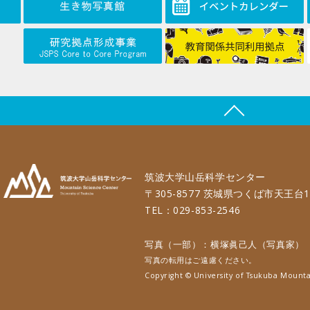
筑波大学山岳科学センター
〒305-8577 茨城県つくば市天王台1
TEL：029-853-2546
写真（一部）：横塚眞己人（写真家）
写真の転用はご遠慮ください。
Copyright © University of Tsukuba Mounta