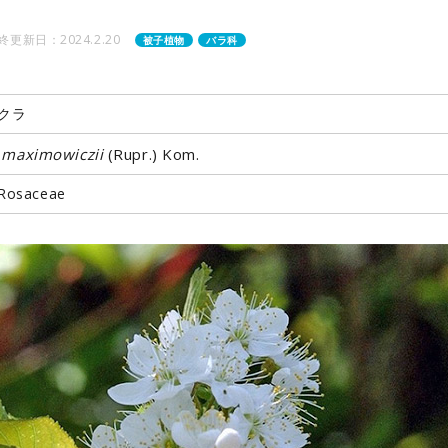
終更新日：2024.2.20
被子植物
バラ科
クラ
 maximowiczii
(Rupr.) Kom.
osaceae