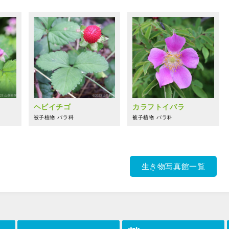
ヘビイチゴ
カラフトイバラ
被子植物
バラ科
被子植物
バラ科
生き物写真館一覧