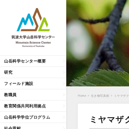
山岳科学センター概要
研究
フィールド施設
教職員
Home
>
生き物写真館
>
ミヤマザ
教育関係共同利用拠点
ミヤマザ
山岳科学学位プログラム
社会貢献