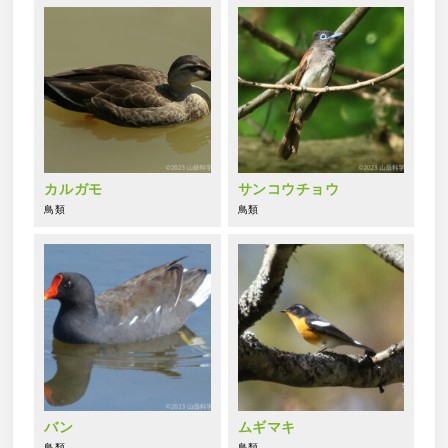
カルガモ
サンコウチョウ
鳥類
鳥類
バン
ムギマキ
鳥類
鳥類