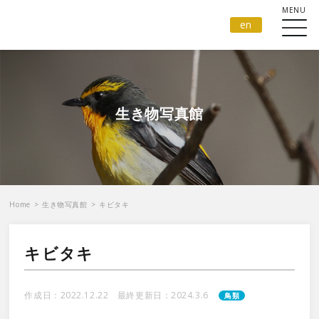
en
生き物写真館
Home
>
生き物写真館
>
キビタキ
キビタキ
作成日：2022.12.22 最終更新日：2024.3.6
鳥類