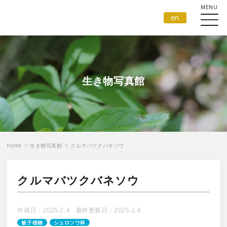
en
生き物写真館
Home
>
生き物写真館
>
クルマバツクバネソウ
クルマバツクバネソウ
作成日：2025.2.4 最終更新日：2025.2.4
被子植物
シュロソウ科