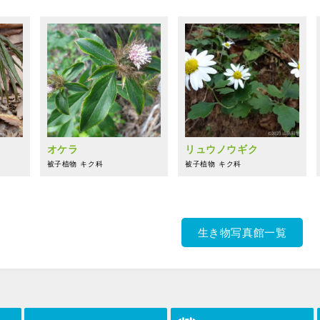
オケラ
リュウノウギク
被子植物
キク科
被子植物
キク科
生き物写真館一覧