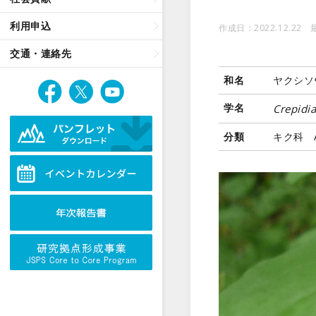
利用申込
作成日：2022.12.22 
交通・連絡先
和名
ヤクシソ
学名
Crepidi
分類
キク科 As