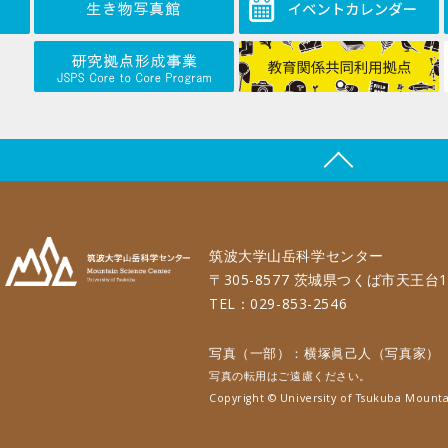
筑波大学山岳科学センター
〒305-8577 茨城県つくば市天王台1
TEL：029-853-2546
写真（一部）：横塚眞己人（写真家）
写真の転用はご遠慮ください。
Copyright © University of Tsukuba Mounta