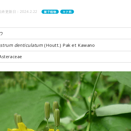
最終更新日：2024.2.22
被子植物
キク科
ウ
astrum denticulatum
(Houtt.) Pak et Kawano
teraceae