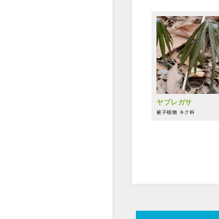
ヤブレガサ
被子植物
キク科