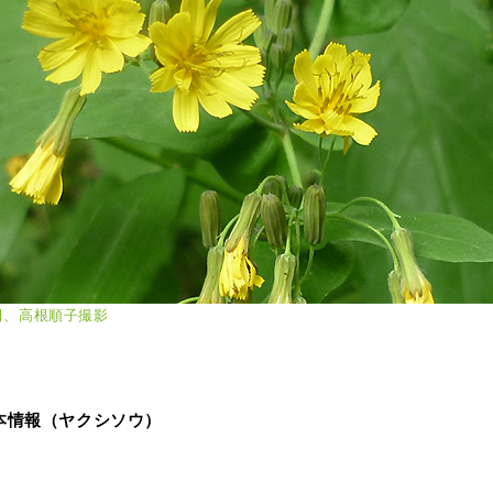
市内田、高根順子撮影
史標本情報（ヤクシソウ）