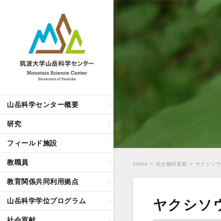
山岳科学センター概要
研究
フィールド施設
教職員
Home
>
生き物写真館
>
ヤクシソ
教育関係共同利用拠点
ヤクシソ
山岳科学学位プログラム
社会貢献