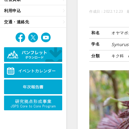
利用申込
作成日：2022.12.23 
交通・連絡先
和名
オヤマボ
学名
Synurus
分類
キク科 As