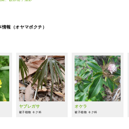
史標本情報（オヤマボクチ）
ヤブレガサ
オケラ
被子植物
キク科
被子植物
キク科