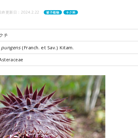
最終更新日：2024.2.22
被子植物
キク科
クチ
 pungens
(Franch. et Sav.) Kitam.
teraceae