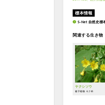
標本情報
S-Net 自然
関連する生き物
ヤクシソウ
被子植物
キク科