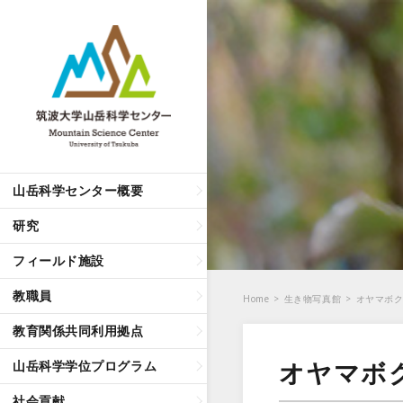
山岳科学センター概要
研究
フィールド施設
教職員
Home
>
生き物写真館
>
オヤマボ
教育関係共同利用拠点
オヤマボ
山岳科学学位プログラム
社会貢献