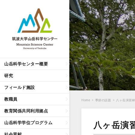
山岳科学センター概要
研究
フィールド施設
教職員
Home
>
季節の話題
>
八ヶ岳演習
教育関係共同利用拠点
八ヶ岳演
山岳科学学位プログラム
社会貢献