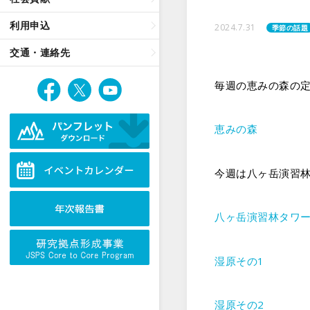
利用申込
2024.7.31
季節の話題
交通・連絡先
毎週の恵みの森の
恵みの森
今週は八ヶ岳演習
八ヶ岳演習林タワ
湿原その1
湿原その2