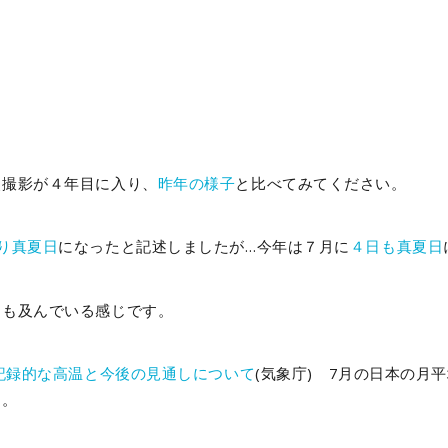
点撮影が４年目に入り、
昨年の様子
と比べてみてください。
り真夏日
になったと記述しましたが…今年は７月に
４日も真夏日
にも及んでいる感じです。
記録的な高温と今後の見通しについて
(気象庁)
7月の日本の月平
た。