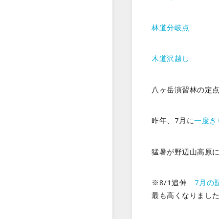
林道分岐点
木道沢越し
八ヶ岳演習林の定
昨年、7月に
一度き
猛暑が野辺山高原
※8/1追伸
7月の
最も高くなりまし