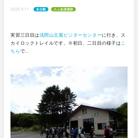
2025.9.11
未分類
八ヶ岳演習林
実習三日目は
浅間山北麗ビジターセンター
に行き、ス
カイロックトレイルです。※初日、二日目の様子は
こ
ちら
で…