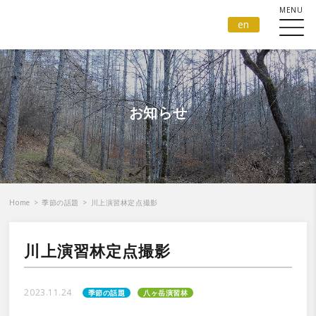
en
お知らせ
Home
>
季節の話題
>
川上演習林定点撮影
川上演習林定点撮影
2023.11.24
季節の話題
八ヶ岳演習林