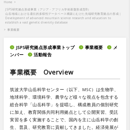
Home
>
JSPS研究拠点形成事業（アジア・アフリカ学術基盤形成型B）
山岳地域における遺伝的多様性データベース構築にむけた先端研究教育拠点の形成｜
Development of advanced mountain science research and education to
establish a vast genetic diversity database
>
事業概要
JSPS研究拠点形成事業トップ
事業概要
メ
ンバー
活動報告
事業概要 Overview
筑波大学山岳科学センター（以下、MSC）は生物学、
地球科学、環境科学、農学など様々な視点を包含する
総合科学「山岳科学」を提唱し、構成教員の個別研究
に加え、教育関係共同利用拠点として公開実習、受託
実習を多く実施することで、国内を主に山岳科学の創
生、普及、研究教育に貢献してきました。経済発展が