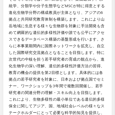
統学、分類学や分子生態学などMSCが特に得意とする
進化生物学分野の構成教員が主体となり、アジアの6
拠点と共同研究教育体制を構築します。これにより山
岳地域に生息する様々な生物群を対象に手法開発も含
めて網羅的な遺伝的多様性評価や誰でも公平にアクセ
スできるデータベース構築の基盤形成を行います。さ
らに本事業期間内に国際ネットワークを拡充し、自立
した国際研究交流拠点となることを目指します。特に
次世代の中核を担う若手研究者の育成の観点から、進
化生物学の深い理解、遺伝的多様性評価方法の習得、
教育の機会の提供を第2目標とします。具体的には各
拠点の若手研究者を対象に、日本および拠点国でセミ
ナー、ワークショップを3年間で複数回開催し、若手
研究者の関連分野の理解・スキル向上を目指します。
これにより、生物多様性の最小単位である遺伝的多様
保全に関してアジア、国、地域社会レベルの様々なス
テークホルダーにとって必要な科学的知見を提供し、