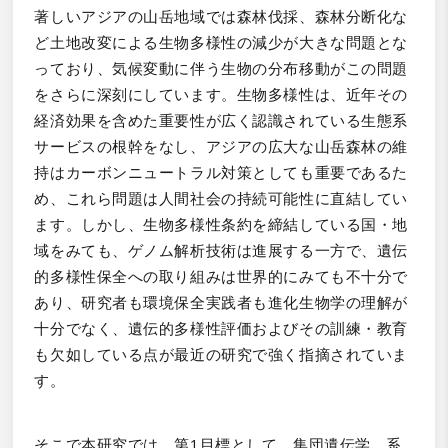
著しいアジアの山岳地域では森林伐採、森林分断化な
ど土地改変による生物多様性の減少が大きな問題とな
っており、気候変動に伴う生物の分布移動がこの問題
をさらに深刻にしています。生物多様性は、近年その
経済効果を含めた重要性が広く認識されている生態系
サービスの根幹をなし、アジアの広大な山岳森林の維
持はカーボンニュートラル対策としても重要であるた
め、これら問題は人間社会の持続可能性に直結してい
ます。しかし、生物多様性条約を締結している国・地
域をみても、ゲノム解析技術は進展する一方で、遺伝
的多様性保全への取り組みは世界的にみても不十分で
あり、研究者も環境保全実践者も進化生物学の理解が
十分でなく、遺伝的多様性評価およびその訓練・教育
も欠如している点が最近の研究で強く指摘されていま
す。
そこで本研究では、第1目標として、集団遺伝学、系