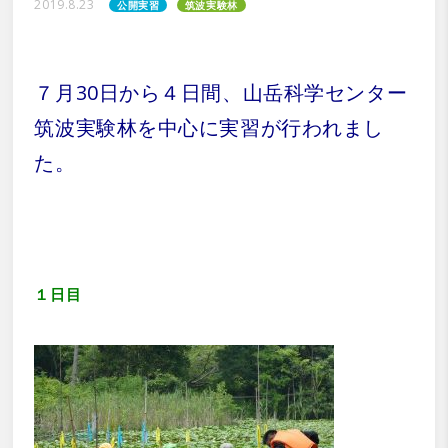
2019.8.23
公開実習
筑波実験林
７月30日から４日間、山岳科学センター
筑波実験林を中心に実習が行われまし
た。
１日目