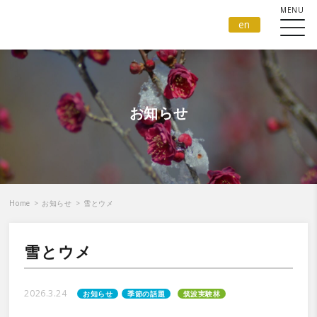
en
お知らせ
Home
>
お知らせ
>
雪とウメ
雪とウメ
2026.3.24
お知らせ
季節の話題
筑波実験林