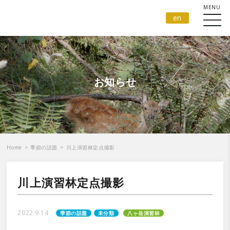
en
お知らせ
Home
>
季節の話題
>
川上演習林定点撮影
川上演習林定点撮影
2022.9.14
季節の話題
未分類
八ヶ岳演習林