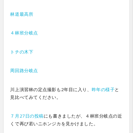
林道最高所
４林班分岐点
トチの木下
周回路分岐点
川上演習林の定点撮影も2年目に入り、
昨年の様子
と
見比べてみてください。
７月27日の投稿
にも書きましたが、４林班分岐点の近
くで再び若いニホンジカを見かけました。