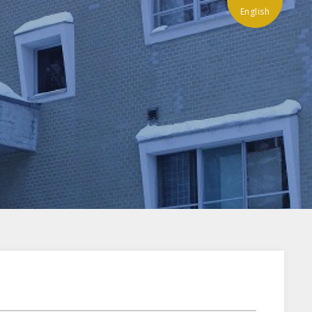
English
」