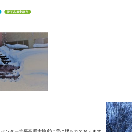
菅平高原実験所
学センター菅平高原実験所は雪に埋もれております。