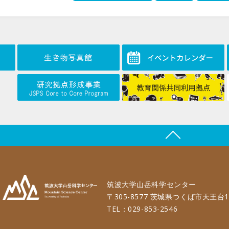
筑波大学山岳科学センター
〒305-8577 茨城県つくば市天王台1
TEL：029-853-2546