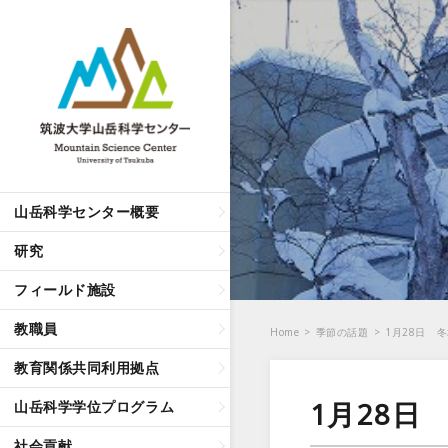
山岳科学センター概要
研究
フィールド施設
教職員
Home
>
季節の話題
>
1月28日 
教育関係共同利用拠点
1月28
山岳科学学位プログラム
社会貢献