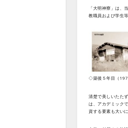
「大明神寮」は、当
教職員および学生
◇築後５年目（19
清楚で美しいたた
は、アカデミック
資する要素も大い