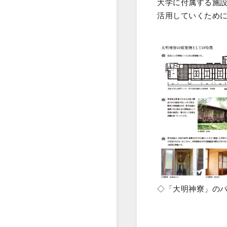
大学に付属する施
活用していくため
◇「大明神寮」の