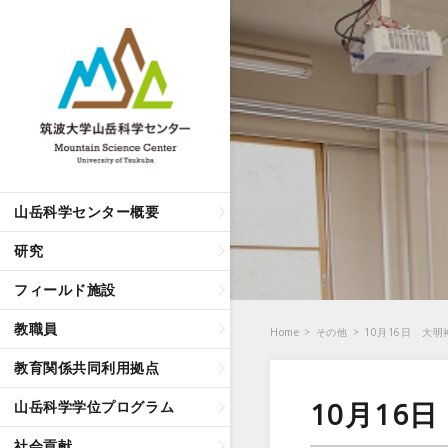
山岳科学センター概要
研究
フィールド施設
教職員
Home
>
その他
>
10月16日 大
教育関係共同利用拠点
10月1
山岳科学学位プログラム
社会貢献