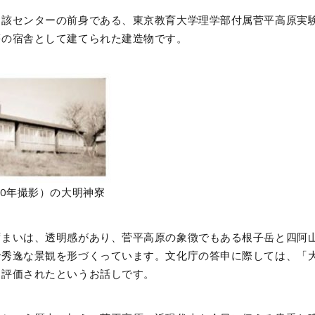
該センターの前身である、東京教育大学理学部付属菅平高原実験所
等の宿舎として建てられた建造物です。
70年撮影）の大明神寮
ずまいは、透明感があり、菅平高原の象徴でもある根子岳と四阿
で秀逸な景観を形づくっています。文化庁の答申に際しては、「
に評価されたというお話しです。