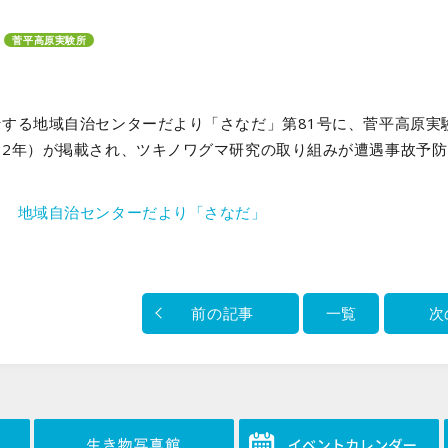
菅平高原実験所
行する地域自治センターだより「さなだ」第81号に、菅平高原実
期2年）が掲載され、ツキノワグマ研究の取り組みが遭遇事故予
＞＞
地域自治センターだより「さなだ」
前の記事
一覧
次