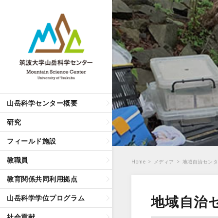
山岳科学センター概要
研究
フィールド施設
教職員
Home
>
メディア
>
地域自治セン
教育関係共同利用拠点
地域自治
山岳科学学位プログラム
社会貢献