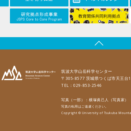
筑波大学山岳科学センター
〒305-8577 茨城県つくば市天王台1
TEL：029-853-2546
写真（一部）：横塚眞己人（写真家）
写真の転用はご遠慮ください。
Copyright © University of Tsukuba Mounta