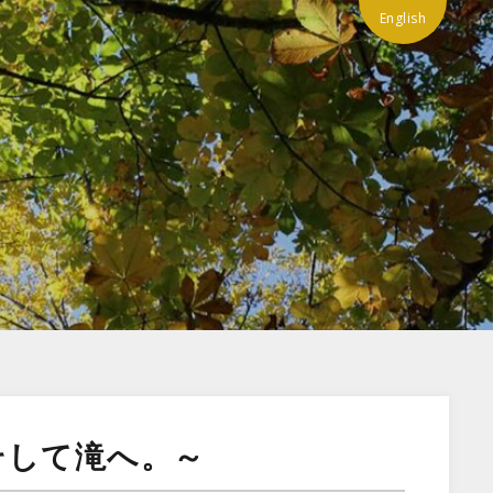
English
そして滝へ。～