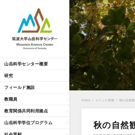
山岳科学センター概要
研究
フィールド施設
教職員
Home
>
イベント情報
>
秋の自然
教育関係共同利用拠点
秋の自然
山岳科学学位プログラム
社会貢献