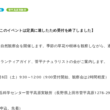
報
菅平高原実験所
6追記 このイベントは定員に達したため受付を終了しました】
て自然観察会を開催します。季節の草花や樹林を観察しながら、
ボランティアガイド、菅平ナチュラリストの会がご案内します。
月8日（土）9:30～12:00（9:00受付開始、観察会は2時間程度）
岳科学センター菅平高原実験所（長野県上田市菅平高原1278-29
前申込、先着）