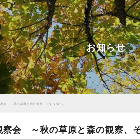
お知らせ
観察会 ～秋の草原と森の観察、そして滝へ。～
観察会 ～秋の草原と森の観察、