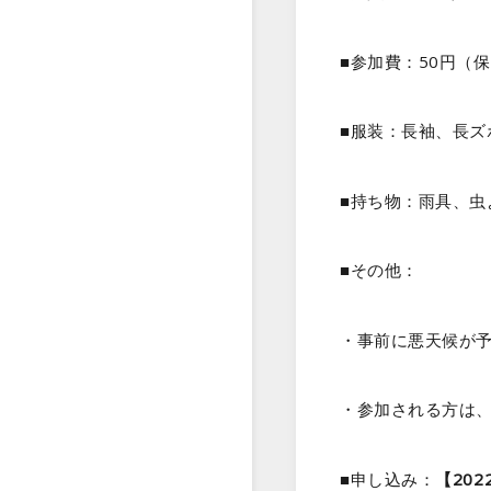
■参加費：50円（
■服装：長袖、長
■持ち物：雨具、虫
■その他：
・事前に悪天候が
・参加される方は、
■申し込み：
【20