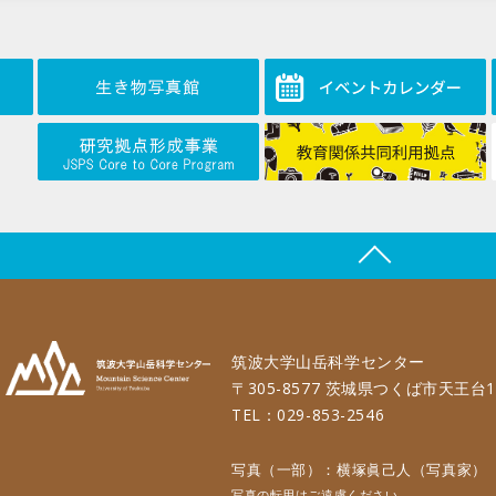
筑波大学山岳科学センター
〒305-8577 茨城県つくば市天王台1
TEL：029-853-2546
写真（一部）：横塚眞己人（写真家）
写真の転用はご遠慮ください。