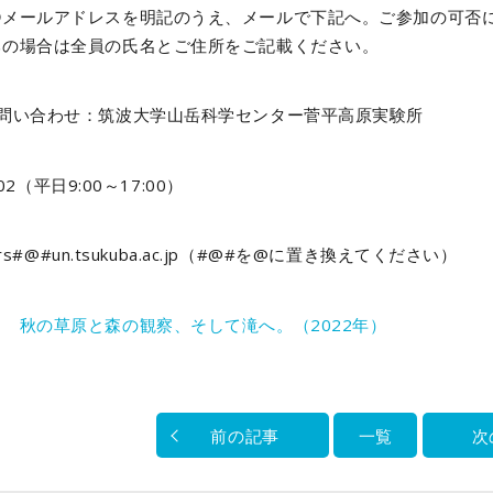
④メールアドレスを明記のうえ、メールで下記へ。ご参加の可否
みの場合は全員の氏名とご住所をご記載ください。
お問い合わせ：筑波大学山岳科学センター菅平高原実験所
002（平日9:00～17:00）
srs#@#un.tsukuba.ac.jp（#@#を@に置き換えてください）
＞＞
秋の草原と森の観察、そして滝へ。（2022年）
前の記事
一覧
次