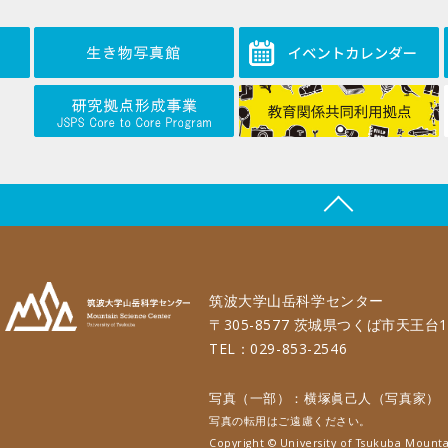
筑波大学山岳科学センター
〒305-8577 茨城県つくば市天王台1
TEL：029-853-2546
写真（一部）：横塚眞己人（写真家）
写真の転用はご遠慮ください。
Copyright © University of Tsukuba Mounta