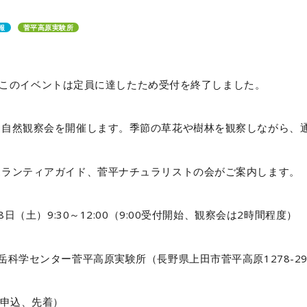
報
菅平高原実験所
6追記】このイベントは定員に達したため受付を終了しました。
て自然観察会を開催します。季節の草花や樹林を観察しながら、
ボランティアガイド、菅平ナチュラリストの会がご案内します。
8日（土）9:30～12:00（9:00受付開始、観察会は2時間程度）
岳科学センター菅平高原実験所（長野県上田市菅平高原1278-29
前申込、先着）