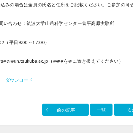
し込みの場合は全員の氏名と住所をご記載ください。ご参加の可
お問い合わせ：筑波大学山岳科学センター菅平高原実験所
002（平日9:00～17:00）
srs#@#un.tsukuba.ac.jp（#@#を@に置き換えてください）
＞＞
ダウンロード
前の記事
一覧
次