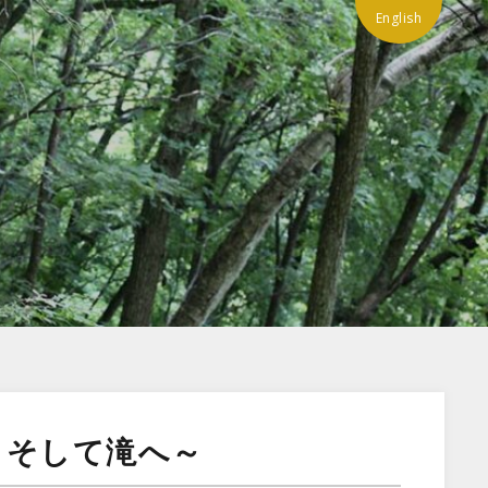
English
、そして滝へ～