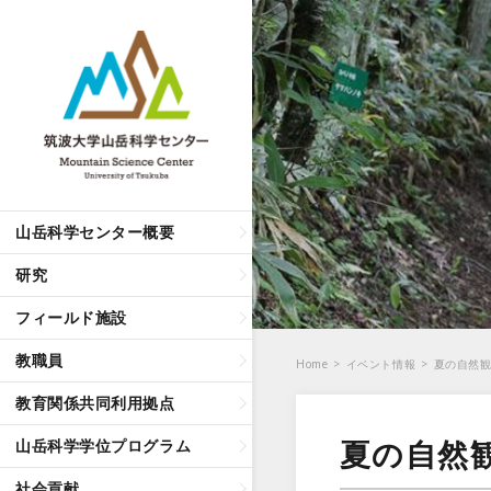
山岳科学センター概要
研究
フィールド施設
教職員
Home
>
イベント情報
>
夏の自然
教育関係共同利用拠点
夏の自然
山岳科学学位プログラム
社会貢献