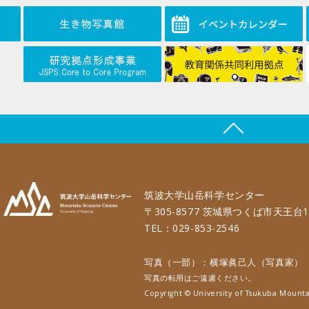
筑波大学山岳科学センター
〒305-8577 茨城県つくば市天王台1
TEL：029-853-2546
写真（一部）：横塚眞己人（写真家）
写真の転用はご遠慮ください。
Copyright © University of Tsukuba Mounta