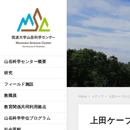
山岳科学センター概要
研究
フィールド施設
教職員
Home
>
メディア
>
上田ケーブル
教育関係共同利用拠点
上田ケー
山岳科学学位プログラム
社会貢献