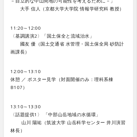
－自立的な中山間地の可能性を考えるために－」
大手 信人（京都大学大学院 情報学研究科 教授）
11:20～12:00
〈基調講演2〉「国土保全と流域治水」
國友 優（国土交通省 水管理・国土保全局 砂防計
画課長）
12:00～13:10
休憩 ／ ポスター見学（対面開催のみ：理科系棟
B107）
13:10～13:30
〈話題提供1〉 「中部山岳地域の水循環」
山川 陽祐（筑波大学 山岳科学センター 井川演習
林長）