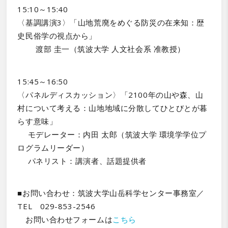
15:10～15:40
〈基調講演3〉「山地荒廃をめぐる防災の在来知：歴
史民俗学の視点から」
渡部 圭一（筑波大学 人文社会系 准教授）
15:45～16:50
〈パネルディスカッション〉「2100年の山や森、山
村について考える：山地地域に分散してひとびとが暮
らす意味」
モデレーター：内田 太郎（筑波大学 環境学学位プ
ログラムリーダー）
パネリスト：講演者、話題提供者
■お問い合わせ：筑波大学山岳科学センター事務室／
TEL 029-853-2546
お問い合わせフォームは
こちら