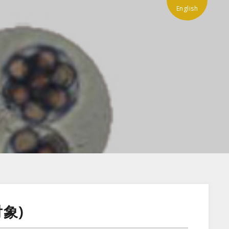
English
象)