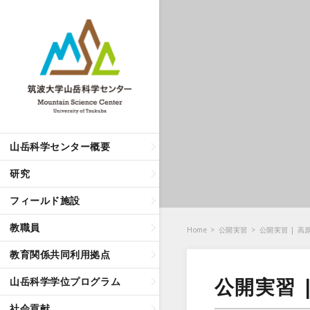
山岳科学センター概要
研究
フィールド施設
教職員
Home
>
公開実習
>
公開実習 | 
教育関係共同利用拠点
公開実習 
山岳科学学位プログラム
社会貢献