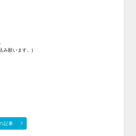
。
込み願います。)
の記事