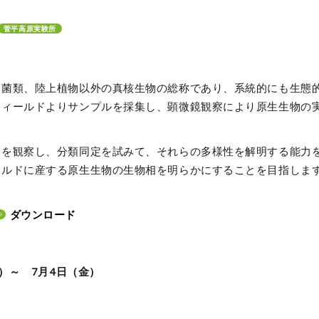
菅平高原実験所
、菌類、陸上植物以外の真核生物の総称であり、系統的にも生態
フィールドよりサンプルを採集し、顕微鏡観察により原生生物の
物を観察し、分類同定を試みて、それらの多様性を解明する能力
ールドに産する原生生物の生物相を明らかにすることを目指しま
ダウンロード
（火）～
7月4日（金）