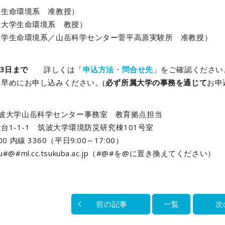
学生命環境系 准教授）
波大学生命環境系 教授）
大学生命環境系／山岳科学センター菅平高原実験所 准教授）
13日まで
詳しくは「
申込方法・問合せ先
」をご確認ください
早めにお申し込みください。(
必ず所属大学の事務を通じて
お申
波大学山岳科学センター事務室 教育拠点担当
台1-1-1 筑波大学環境防災研究棟101号室
600 内線 3360（平日9:00～17:00）
ku#@#ml.cc.tsukuba.ac.jp（#@#を@に置き換えてください）
前の記事
一覧
次