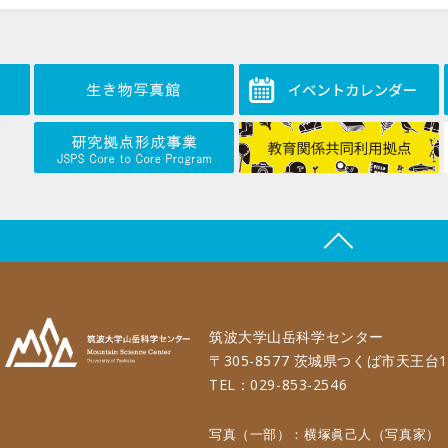
筑波大学山岳科学センター
〒305-8577 茨城県つくば市天王台1
TEL：029-853-2546
写真（一部）：横塚眞己人（写真家）