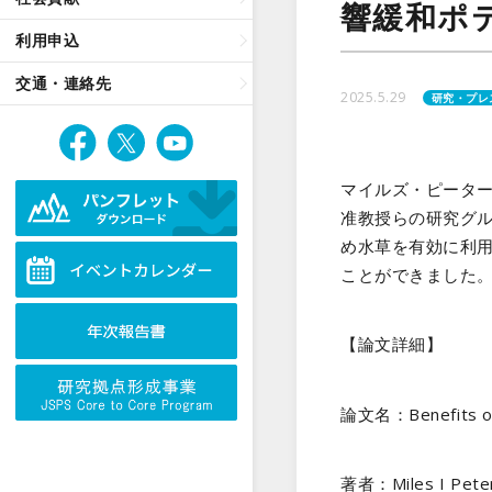
響緩和ポ
利用申込
交通・連絡先
2025.5.29
研究・プレ
マイルズ・ピーター
准教授らの研究グ
め水草を有効に利
ことができました
【論文詳細】
論文名：Benefits of A
著者：Miles I