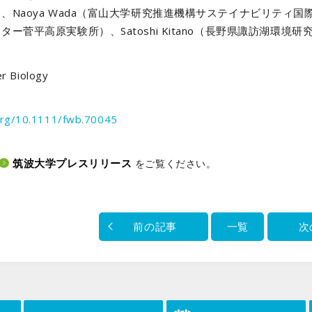
Naoya Wada（富山大学研究推進機構サステイナビリティ国際研究
ー菅平高原実験所）、Satoshi Kitano（長野県諏訪湖環境
 Biology
.org/10.1111/fwb.70045
筑波大学プレスリリース
をご覧ください。
前の記事
一覧
次