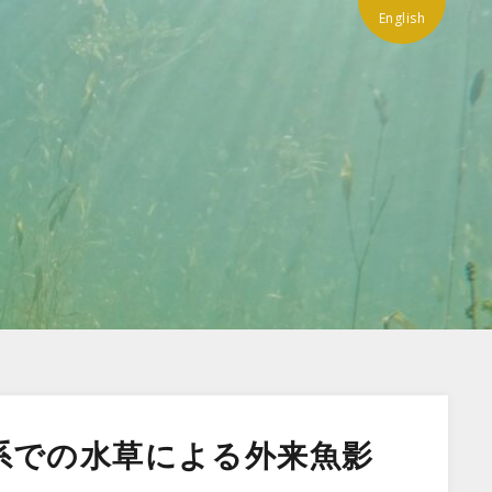
English
系での水草による外来魚影