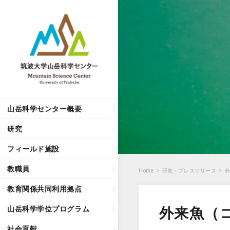
山岳科学センター概要
研究
フィールド施設
教職員
Home
>
研究・プレスリリース
>
教育関係共同利用拠点
外来魚（
山岳科学学位プログラム
社会貢献