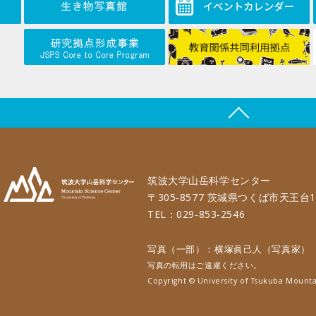
筑波大学山岳科学センター
〒305-8577 茨城県つくば市天王台1
TEL：029-853-2546
写真（一部）：横塚眞己人（写真家）
写真の転用はご遠慮ください。
Copyright © University of Tsukuba Mounta