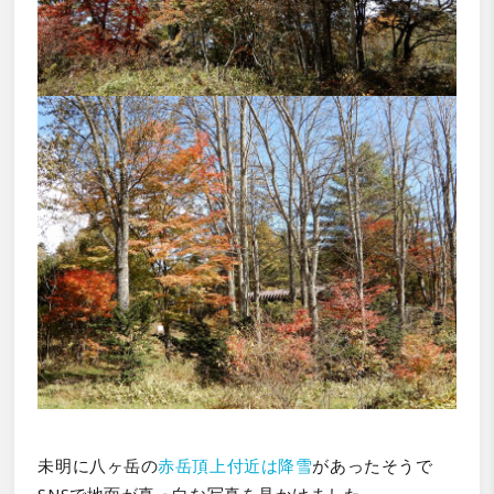
未明に八ヶ岳の
赤岳頂上付近は降雪
があったそうで
SNSで地面が真っ白な写真を見かけました。