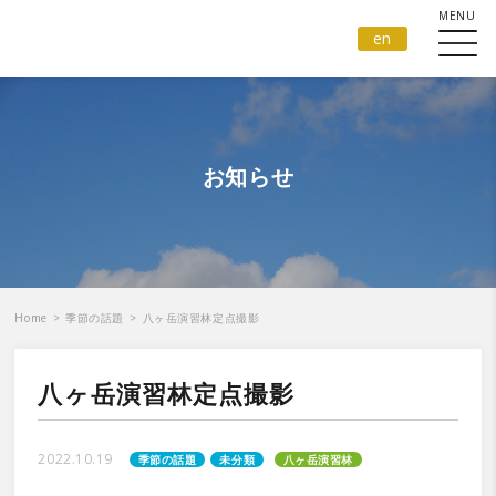
en
お知らせ
Home
>
季節の話題
>
八ヶ岳演習林定点撮影
八ヶ岳演習林定点撮影
2022.10.19
季節の話題
未分類
八ヶ岳演習林