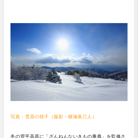
写真：雪原の様子（撮影・横塚眞己人）
冬の菅平高原に「ざんねんないきもの事典」を監修さ