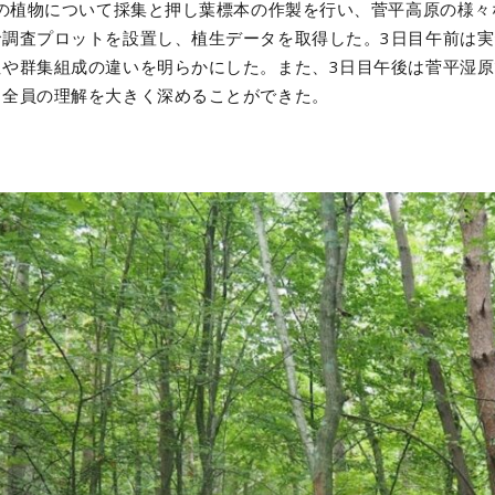
上の植物について採集と押し葉標本の作製を行い、菅平高原の様
で調査プロットを設置し、植生データを取得した。3日目午前は
性や群集組成の違いを明らかにした。また、3日目午後は菅平湿
、全員の理解を大きく深めることができた。