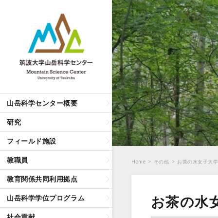
山岳科学センター概要
研究
フィールド施設
教職員
Home
>
その他
>
お茶の水女子大
教育関係共同利用拠点
お茶の水
山岳科学学位プログラム
社会貢献