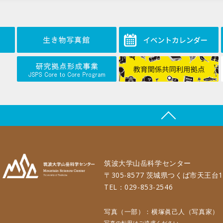
筑波大学山岳科学センター
〒305-8577 茨城県つくば市天王台1
TEL：029-853-2546
写真（一部）：横塚眞己人（写真家）
写真の転用はご遠慮ください。