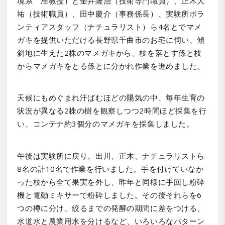
境系 准教授）と金井隆治（技術専門職員）、正木大
祐（技術職員）、田中慶介（事務係長）、実験所ボラ
ンティアスタッフ（ナチュラリスト）ら4名とでマメ
ガキを提供いただける長野県千曲市のお宅に伺い、傾
斜地に生えた2株のマメガキから、枝を落とす係と枝
からマメガキをとる係とに分かれ作業を進めました。
天候にもめぐまれ汗ばむほどの陽気の中、毎年生育の
状況が異なる2株の樹を観察しつつ2時間ほど採集を行
い、コンテナ約3個分のマメガキを採集しました。
午後は実験所に戻り、出川、正木、ナチュラリストら
8名の計10名で作業を行いました。手を付けていなか
った枝から全て果実を外し、昨年と同様に手回し粉砕
機と電動ミキサーで粉砕しました。その後それらを6
つの樽に分け、絞るまでの発酵の期間に差をつける、
水道水と農業用水を分けるなど、いろいろなパターン