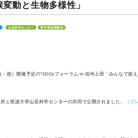
候変動と生物多様性」
報
山岳科学センター
菅平高原実験所
（金・祝）開催予定の”SDGsフォーラム in 信州上田「みんな
究所と筑波大学山岳科学センターの共同で公開されました。
（プ