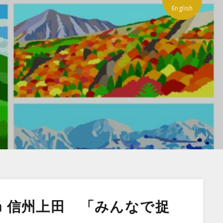
English
n 信州上田 「みんなで捉