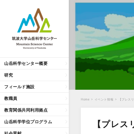
山岳科学センター概要
研究
フィールド施設
教職員
Home
>
イベント情報
>
【プレスリ
教育関係共同利用拠点
【プレスリ
山岳科学学位プログラム
社会貢献