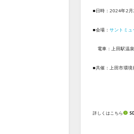
■日時：2024年2
■会場：
サントミュ
電車：上田駅温泉口
■共催：上田市環
S
詳しくはこちら