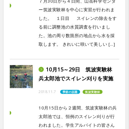
７月30日から４日間、山岳科学センタ
ー筑波実験林を中心に実習が行われま
した。 １日目 スイレンの除去をす
る前に調整池の水質調査を行いまし
た。池の周り数箇所の地点から水を採
取します。 きれいに咲いて美しい […]
10月15～29日 筑波実験林
兵太郎池でスイレン刈りを実施
2018.11.7
季節の話題
筑波実験林
10月15日から２週間、筑波実験林の兵
太郎池では、恒例のスイレン刈りが行
われました。学生アルバイトの皆さん