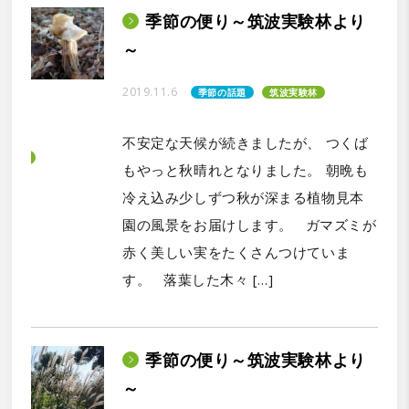
季節の便り～筑波実験林より
～
2019.11.6
季節の話題
筑波実験林
不安定な天候が続きましたが、 つくば
もやっと秋晴れとなりました。 朝晩も
冷え込み少しずつ秋が深まる植物見本
園の風景をお届けします。 ガマズミが
赤く美しい実をたくさんつけていま
す。 落葉した木々 […]
季節の便り～筑波実験林より
～