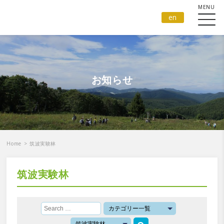
en
お知らせ
Home
>
筑波実験林
筑波実験林